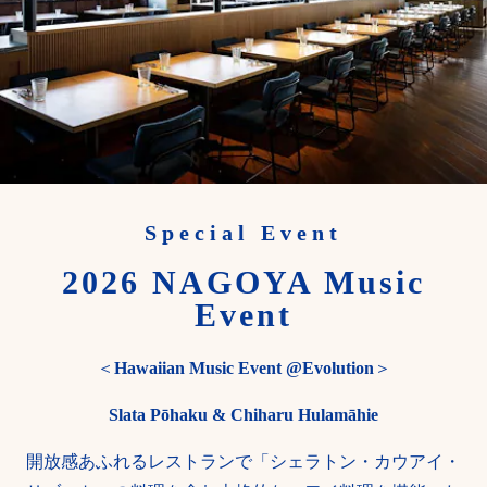
Special Event
2026 NAGOYA Music
Event
＜
Hawaiian Music Event @Evolution
＞
Slata Pōhaku & Chiharu Hulamāhie
開放感あふれるレストランで「シェラトン・カウアイ・